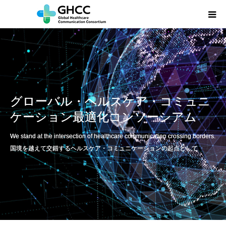
HOME
GHCCとは
グローバル・ヘルスケア・コミュニ
ご挨拶
ケーション最適化コンソーシアム
セミナー情報
We stand at the intersection of healthcare communication crossing borders.
国境を越えて交錯するヘルスケア・コミュニケーションの起点として
お問い合わせ
THE NewZ